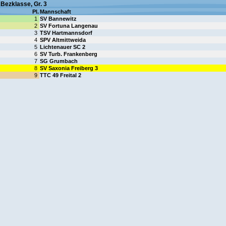
Bezklasse, Gr. 3
Pl.
Mannschaft
1
SV Bannewitz
2
SV Fortuna Langenau
3
TSV Hartmannsdorf
4
SPV Altmittweida
5
Lichtenauer SC 2
6
SV Turb. Frankenberg
7
SG Grumbach
8
SV Saxonia Freiberg 3
9
TTC 49 Freital 2