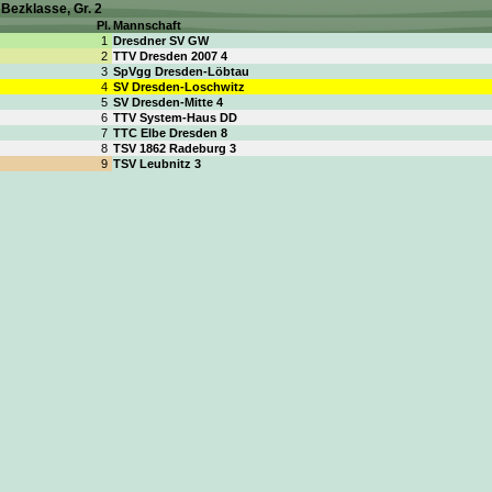
Bezklasse, Gr. 2
Pl.
Mannschaft
1
Dresdner SV GW
2
TTV Dresden 2007 4
3
SpVgg Dresden-Löbtau
4
SV Dresden-Loschwitz
5
SV Dresden-Mitte 4
6
TTV System-Haus DD
7
TTC Elbe Dresden 8
8
TSV 1862 Radeburg 3
9
TSV Leubnitz 3