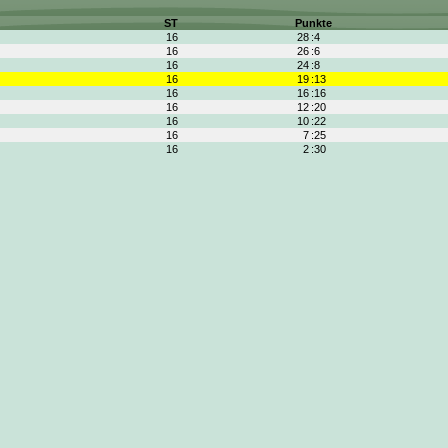
ST
Punkte
16
28
:4
16
26
:6
16
24
:8
16
19
:13
16
16
:16
16
12
:20
16
10
:22
16
7
:25
16
2
:30